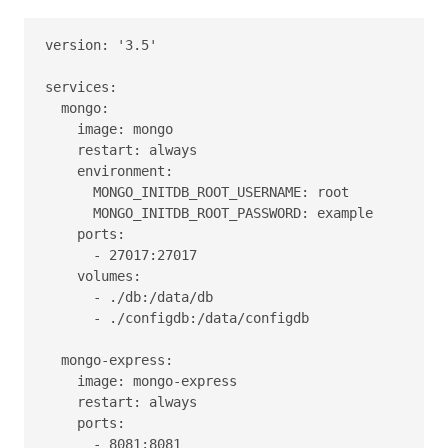
version: '3.5'

services:

  mongo:

    image: mongo

    restart: always

    environment:

      MONGO_INITDB_ROOT_USERNAME: root

      MONGO_INITDB_ROOT_PASSWORD: example

    ports:

      - 27017:27017

    volumes:

      - ./db:/data/db

      - ./configdb:/data/configdb

  mongo-express:

    image: mongo-express

    restart: always

    ports:

      - 8081:8081
