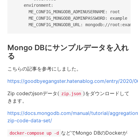
    environment:

      ME_CONFIG_MONGODB_ADMINUSERNAME: root

      ME_CONFIG_MONGODB_ADMINPASSWORD: example

Mongo DBにサンプルデータを入れ
る
こちらの記事を参考にしました。
https://goodbyegangster.hatenablog.com/entry/2020/
Zip codeのjsonデータ(
)をダウンロードして
zip.json
きます。
https://docs.mongodb.com/manual/tutorial/aggregation
zip-code-data-set/
などでMongo DBのDockerが
docker-compose up -d