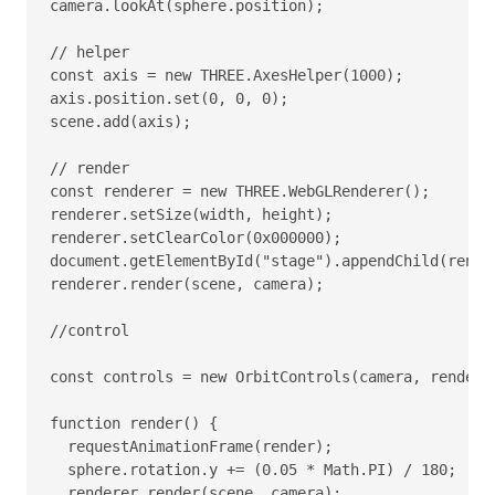
camera.lookAt(sphere.position);

// helper

const axis = new THREE.AxesHelper(1000);

axis.position.set(0, 0, 0);

scene.add(axis);

// render

const renderer = new THREE.WebGLRenderer();

renderer.setSize(width, height);

renderer.setClearColor(0x000000);

document.getElementById("stage").appendChild(render
renderer.render(scene, camera);

//control

const controls = new OrbitControls(camera, renderer
function render() {

  requestAnimationFrame(render);

  sphere.rotation.y += (0.05 * Math.PI) / 180;

  renderer.render(scene, camera);
