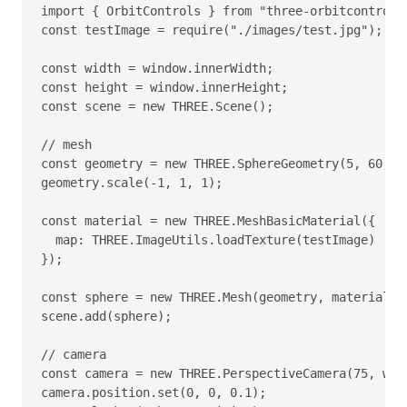
import { OrbitControls } from "three-orbitcontrols-
const testImage = require("./images/test.jpg");

const width = window.innerWidth;

const height = window.innerHeight;

const scene = new THREE.Scene();

// mesh

const geometry = new THREE.SphereGeometry(5, 60, 40
geometry.scale(-1, 1, 1);

const material = new THREE.MeshBasicMaterial({

  map: THREE.ImageUtils.loadTexture(testImage)

});

const sphere = new THREE.Mesh(geometry, material);

scene.add(sphere);

// camera

const camera = new THREE.PerspectiveCamera(75, widt
camera.position.set(0, 0, 0.1);
