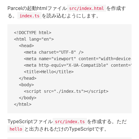
Parcelの起動htmlファイル
を作成す
src/index.html
る。
を読み込むようにします。
index.ts
<!DOCTYPE html>

<html lang="en">

  <head>

    <meta charset="UTF-8" />

    <meta name="viewport" content="width=device-wid
    <meta http-equiv="X-UA-Compatible" content="ie=
    <title>Hello</title>

  </head>

  <body>

    <script src="./index.ts"></script>

  </body>

TypeScriptファイル
を作成する。ただ
src/index.ts
と出力されるだけのTypeScriptです。
hello